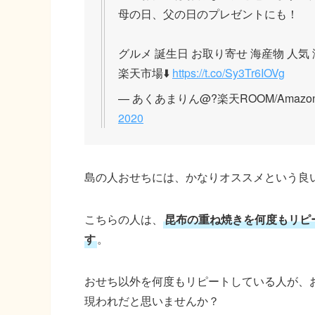
このお値段はお得な量だと思います。
母の日、父の日のプレゼントにも！
グルメ 誕生日 お取り寄せ 海産物 人気
楽天市場⬇️
https://t.co/Sy3Tr6IOVg
— あくあまりん@?楽天ROOM/Amazon/
2020
島の人おせちには、かなりオススメという良
こちらの人は、
昆布の重ね焼きを何度もリピ
す
。
おせち以外を何度もリピートしている人が、
現われだと思いませんか？