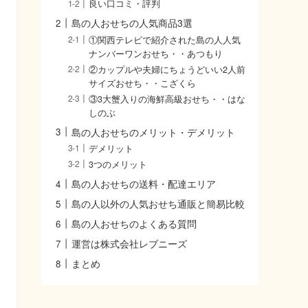
良い口コミ・評判
島の人おせちの人気商品3選
①関西テレビで紹介された島の人人気
ナンバーワンおせち・・あつもり
②カップルや夫婦にちょうどいい2人前
サイズおせち・・こざくら
③3大蟹入りの海鮮高級おせち・・はな
しのぶ
島の人おせちのメリット・デメリット
デメリット
3つのメリット
島の人おせちの送料・配達エリア
島の人以外の人気おせち通販と簡易比較
島の人おせちのよくある質問
運営は株式会社レブニーズ
まとめ