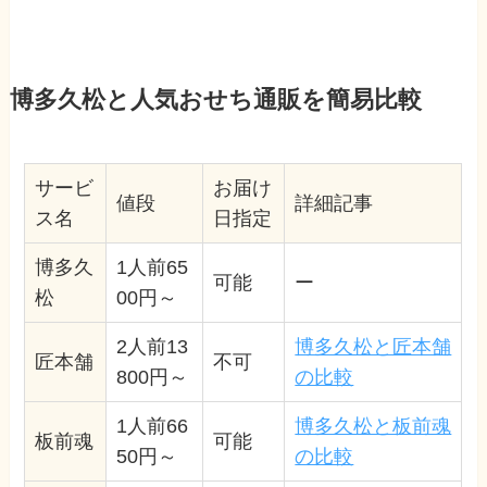
博多久松と人気おせち通販を簡易比較
サービ
お届け
値段
詳細記事
ス名
日指定
博多久
1人前65
可能
ー
松
00円～
2人前13
博多久松と匠本舗
匠本舗
不可
800円～
の比較
1人前66
博多久松と板前魂
板前魂
可能
50円～
の比較