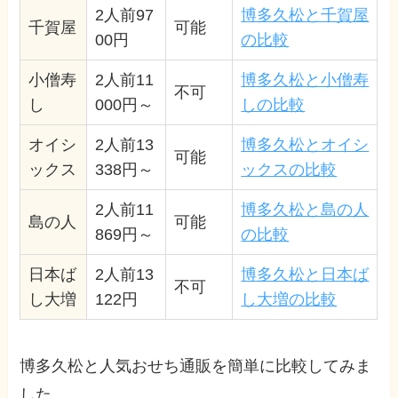
2人前97
博多久松と千賀屋
千賀屋
可能
00円
の比較
小僧寿
2人前11
博多久松と小僧寿
不可
し
000円～
しの比較
オイシ
2人前13
博多久松とオイシ
可能
ックス
338円～
ックスの比較
2人前11
博多久松と島の人
島の人
可能
869円～
の比較
日本ば
2人前13
博多久松と日本ば
不可
し大増
122円
し大増の比較
博多久松と人気おせち通販を簡単に比較してみま
した。